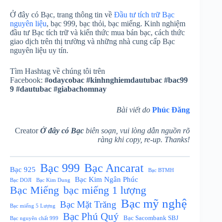
Ở đây có Bạc, trang thông tin về
Đầu tư tích trữ Bạc
nguyên liệu
, bạc 999, bạc thỏi, bạc miếng. Kinh nghiệm
đầu tư Bạc tích trữ và kiến thức mua bán bạc, cách thức
giao dịch trên thị trường và những nhà cung cấp Bạc
nguyên liệu uy tín.
Tìm Hashtag về chúng tôi trên
Facebook:
#odaycobac
#kinhnghiemdautubac
#bac99
9
#dautubac
#giabachomnay
Bài viết do
Phúc Đăng
Creator
Ở đây có Bạc
biên soạn, vui lòng dẫn nguồn rõ
ràng khi copy, re-up. Thanks!
Bạc Ancarat
Bạc 999
Bạc 925
Bạc BTMH
Bạc Kim Ngân Phúc
Bạc DOJI
Bạc Kim Dung
Bạc Miếng
bạc miếng 1 lượng
Bạc mỹ nghệ
Bạc Mặt Trăng
Bạc miếng 5 Lượng
Bạc Phú Quý
Bạc Sacombank SBJ
Bạc nguyên chất 999