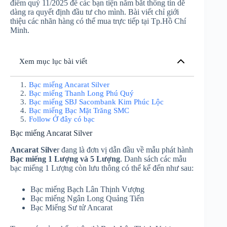
điểm quý 11/2025 để các bạn tiện nắm bắt thông tin dễ
dàng ra quyết định đầu tư cho mình. Bài viết chỉ giới
thiệu các nhãn hàng có thể mua trực tiếp tại Tp.Hồ Chí
Minh.
Xem mục lục bài viết
1
.
Bạc miếng Ancarat Silver
2
.
Bạc miếng Thanh Long Phú Quý
3
.
Bạc miếng SBJ Sacombank Kim Phúc Lộc
4
.
Bạc miếng Bạc Mặt Trăng SMC
5
.
Follow Ở đây có bạc
Bạc miếng Ancarat Silver
Ancarat Silve
r đang là đơn vị dẫn đầu về mẫu phát hành
Bạc miếng 1 Lượng và 5 Lượng
. Danh sách các mẫu
bạc miếng 1 Lượng còn lưu thông có thể kể đến như sau:
Bạc miếng Bạch Lân Thịnh Vượng
Bạc miếng Ngân Long Quảng Tiến
Bạc Miếng Sư tử Ancarat