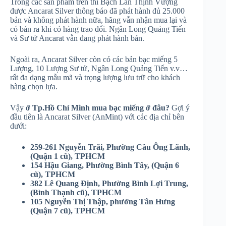
Trong các sản phẩm trên thì Bạch Lân Thịnh Vượng
được Ancarat Silver thông báo đã phát hành đủ 25.000
bản và không phát hành nữa, hãng vẫn nhận mua lại và
có bán ra khi có hàng trao đổi. Ngân Long Quảng Tiến
và Sư tử Ancarat vẫn đang phát hành bán.
Ngoài ra, Ancarat Silver còn có các bản bạc miếng 5
Lượng, 10 Lượng Sư tử, Ngân Long Quảng Tiến v.v…
rất đa dạng mẫu mã và trọng lượng lưu trữ cho khách
hàng chọn lựa.
Vậy
ở Tp.Hồ Chí Minh mua bạc miếng ở đâu?
Gợi ý
đầu tiên là Ancarat Silver (AnMint) với các địa chỉ bên
dưới:
259-261 Nguyễn Trãi, Phường Cầu Ông Lãnh,
(Quận 1 cũ), TPHCM
154 Hậu Gia​ng, Phường Bình Tây, (Quận 6
cũ), TPHCM
382 Lê Quang Định, Phường Bình Lợi Trung,
(Bình Thạnh cũ), TPHCM​
105 Nguyễn Thị Thập, phường Tân Hưng
(Quận 7 cũ), TPHCM