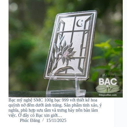
Bạc mỹ nghệ SMC 100g bạc 999 với thiết kế hoa
quỳnh nở đêm dưới ánh trăng. Sản phẩm tinh xảo, ý
nghĩa, phù hợp sưu tầm và trưng bày trên bàn làm
việc. Ở đây có Bạc xin giới…
Phúc Đăng
15/11/2025