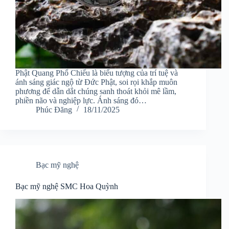
Phật Quang Phổ Chiếu là biểu tượng của trí tuệ và
ánh sáng giác ngộ từ Đức Phật, soi rọi khắp muôn
phương để dẫn dắt chúng sanh thoát khỏi mê lầm,
phiền não và nghiệp lực. Ánh sáng đó…
Phúc Đăng
18/11/2025
Bạc mỹ nghệ
Bạc mỹ nghệ SMC Hoa Quỳnh