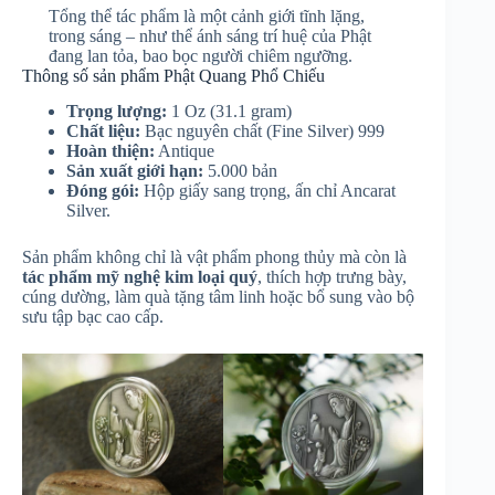
Tổng thể tác phẩm là một cảnh giới tĩnh lặng,
trong sáng – như thể ánh sáng trí huệ của Phật
đang lan tỏa, bao bọc người chiêm ngưỡng.
Thông số sản phẩm Phật Quang Phổ Chiếu
Trọng lượng:
1 Oz (31.1 gram)
Chất liệu:
Bạc nguyên chất (Fine Silver) 999
Hoàn thiện:
Antique
Sản xuất giới hạn:
5.000 bản
Đóng gói:
Hộp giấy sang trọng, ấn chỉ Ancarat
Silver.
Sản phẩm không chỉ là vật phẩm phong thủy mà còn là
tác phẩm mỹ nghệ kim loại quý
, thích hợp trưng bày,
cúng dường, làm quà tặng tâm linh hoặc bổ sung vào bộ
sưu tập bạc cao cấp.