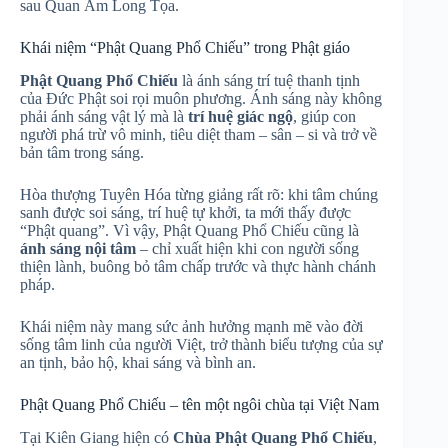
sau Quan Âm Long Tọa.
Khái niệm “Phật Quang Phổ Chiếu” trong Phật giáo
Phật Quang Phổ Chiếu
là ánh sáng trí tuệ thanh tịnh
của Đức Phật soi rọi muôn phương. Ánh sáng này không
phải ánh sáng vật lý mà là
trí huệ giác ngộ
, giúp con
người phá trừ vô minh, tiêu diệt tham – sân – si và trở về
bản tâm trong sáng.
Hòa thượng Tuyên Hóa từng giảng rất rõ: khi tâm chúng
sanh được soi sáng, trí huệ tự khởi, ta mới thấy được
“Phật quang”. Vì vậy, Phật Quang Phổ Chiếu cũng là
ánh sáng nội tâm
– chỉ xuất hiện khi con người sống
thiện lành, buông bỏ tâm chấp trước và thực hành chánh
pháp.
Khái niệm này mang sức ảnh hưởng mạnh mẽ vào đời
sống tâm linh của người Việt, trở thành biểu tượng của sự
an tịnh, bảo hộ, khai sáng và bình an.
Phật Quang Phổ Chiếu – tên một ngôi chùa tại Việt Nam
Tại Kiên Giang hiện có
Chùa Phật Quang Phổ Chiếu
,