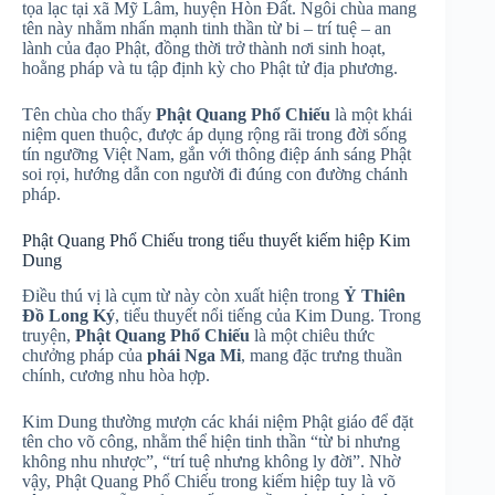
tọa lạc tại xã Mỹ Lâm, huyện Hòn Đất. Ngôi chùa mang
tên này nhằm nhấn mạnh tinh thần từ bi – trí tuệ – an
lành của đạo Phật, đồng thời trở thành nơi sinh hoạt,
hoằng pháp và tu tập định kỳ cho Phật tử địa phương.
Tên chùa cho thấy
Phật Quang Phổ Chiếu
là một khái
niệm quen thuộc, được áp dụng rộng rãi trong đời sống
tín ngưỡng Việt Nam, gắn với thông điệp ánh sáng Phật
soi rọi, hướng dẫn con người đi đúng con đường chánh
pháp.
Phật Quang Phổ Chiếu trong tiểu thuyết kiếm hiệp Kim
Dung
Điều thú vị là cụm từ này còn xuất hiện trong
Ỷ Thiên
Đồ Long Ký
, tiểu thuyết nổi tiếng của Kim Dung. Trong
truyện,
Phật Quang Phổ Chiếu
là một chiêu thức
chưởng pháp của
phái Nga Mi
, mang đặc trưng thuần
chính, cương nhu hòa hợp.
Kim Dung thường mượn các khái niệm Phật giáo để đặt
tên cho võ công, nhằm thể hiện tinh thần “từ bi nhưng
không nhu nhược”, “trí tuệ nhưng không ly đời”. Nhờ
vậy, Phật Quang Phổ Chiếu trong kiếm hiệp tuy là võ