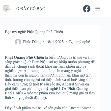
Chuyển
đến
Ở ĐÂY CÓ BẠC
phần
nội
dung
Bạc mỹ nghệ Phật Quang Phổ Chiếu
Phúc Đăng
18/11/2025
Bạc mỹ nghệ
Phật Quang Phổ Chiếu
là biểu tượng của trí tuệ và ánh
sáng giác ngộ từ Đức Phật, soi rọi khắp muôn phương để
dẫn dắt chúng sanh thoát khỏi mê lầm, phiền não và
nghiệp lực. Ánh sáng đó không chỉ mang ý nghĩa tinh
thần mà còn là nguồn năng lượng bình an, khai mở tâm
tính, hướng con người tới thiện lành và trí huệ sáng suốt.
Lấy cảm hứng từ triết lý sâu sắc đó, Ancarat Silver đã
giới thiệu sản phẩm
bạc mỹ nghệ 1 Oz Phật Quang
Phổ Chiếu
– một tác phẩm kim loại quý mang giá trị tâm
linh và nghệ thuật đặc biệt.
Đây là vật phẩm thứ hai về tôn giáo của Ancarat Silver