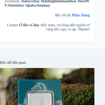
Facebook:
#odaycobac
#kinhnghiemdautubac
#bac99
9
#dautubac
#giabachomnay
Bài viết do
Phúc Đăng
Creator
Ở đây có Bạc
biên soạn, vui lòng dẫn nguồn rõ
ràng khi copy, re-up. Thanks!
Bài viết liên quan