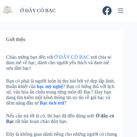
Chuyển
đến
Ở ĐÂY CÓ BẠC
phần
nội
dung
Giới thiệu
Chào mừng bạn đến với
Ở ĐÂY CÓ BẠC
nơi chia sẻ
đam mê về bạc, dành cho người yêu thích và đam mê
sưu tầm bạc!
Bạn có phải là người luôn bị thu hút bởi vẻ đẹp lấp lánh,
thuần khiết của
bạc mỹ nghệ
? Bạn có hứng thú với lịch
sử, văn hóa ẩn chứa trong từng món đồ Bạc? Hay bạn
đang tìm kiếm một kênh thông tin uy tín về giá bạc và
tiềm năng đầu tư
Bạc tích trữ
?
Nếu câu trả lời là có, thì bạn đã đến đúng nơi!
Ở đây có
Bạc
rất hân hoan chào đón bạn.
Đây là không gian dành riêng cho những người có chung