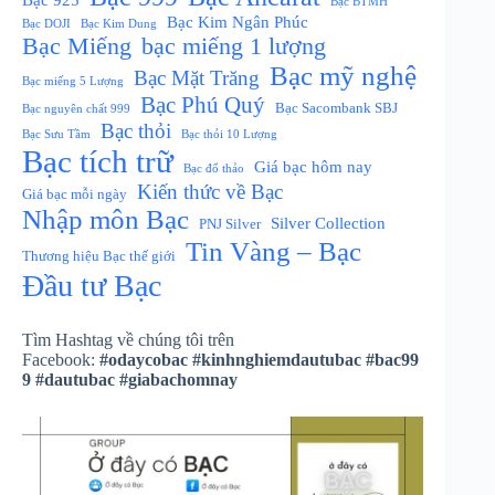
Bạc 925
Bạc BTMH
Bạc Kim Ngân Phúc
Bạc DOJI
Bạc Kim Dung
Bạc Miếng
bạc miếng 1 lượng
Bạc mỹ nghệ
Bạc Mặt Trăng
Bạc miếng 5 Lượng
Bạc Phú Quý
Bạc Sacombank SBJ
Bạc nguyên chất 999
Bạc thỏi
Bạc Sưu Tầm
Bạc thỏi 10 Lượng
Bạc tích trữ
Giá bạc hôm nay
Bạc đổ thảo
Kiến thức về Bạc
Giá bạc mỗi ngày
Nhập môn Bạc
Silver Collection
PNJ Silver
Tin Vàng – Bạc
Thương hiệu Bạc thế giới
Đầu tư Bạc
Tìm Hashtag về chúng tôi trên
Facebook:
#odaycobac
#kinhnghiemdautubac
#bac99
9
#dautubac
#giabachomnay