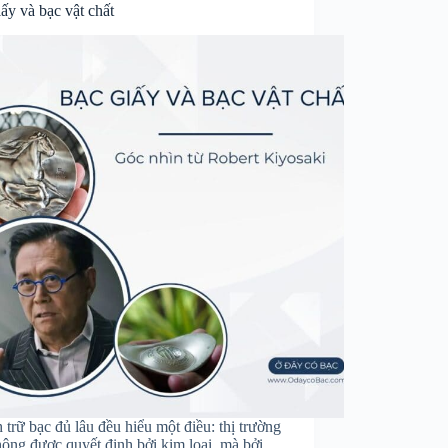
ấy và bạc vật chất
h trữ bạc đủ lâu đều hiểu một điều: thị trường
ông được quyết định bởi kim loại, mà bởi