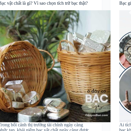
Bạc vật chất là gì? Vì sao chọn tích trữ bạc thật?
Bạc gi
Trong bối cảnh thị trường tài chính ngày càng
Ai tíc
phức tạp, khái niệm bạc vật chất ngày càng được
bạc kh