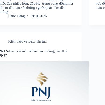
nhắc đến nhiều hơn, đặc biệt trong cộng đồng nhà
hợp đồ
đầu tư dài hạn và những người quan tâm đến
toàn c
phòng…
Phúc Đăng
18/01/2026
Kiến thức về Bạc
,
Tin tức
PNJ Silver, khi nào sẽ bán bạc miếng, bạc thỏi
PNJ?