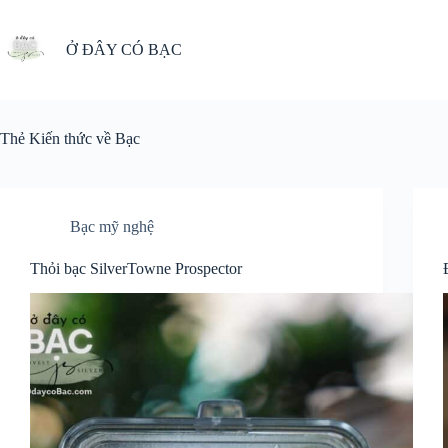
Chuyển
đến
phần
Ở ĐÂY CÓ BẠC
nội
dung
Thẻ
Kiến thức về Bạc
Bạc mỹ nghệ
Thỏi bạc SilverTowne Prospector