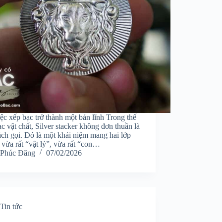
ệc xếp bạc trở thành một bản lĩnh Trong thế
ạc vật chất, Silver stacker không đơn thuần là
ách gọi. Đó là một khái niệm mang hai lớp
 vừa rất “vật lý”, vừa rất “con…
Phúc Đăng
07/02/2026
Tin tức