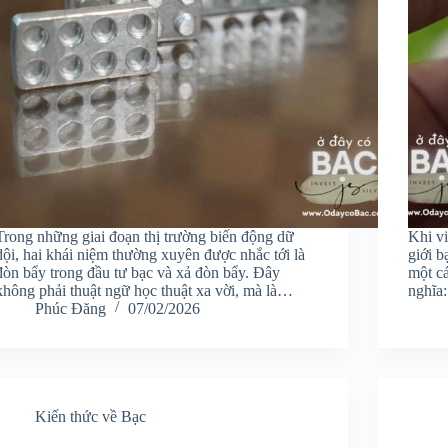
Trong những giai đoạn thị trường biến động dữ
Khi vi
dội, hai khái niệm thường xuyên được nhắc tới là
giới b
đòn bẩy trong đầu tư bạc và xả đòn bẩy. Đây
một c
không phải thuật ngữ học thuật xa vời, mà là…
nghĩa:
Phúc Đăng
07/02/2026
Kiến thức về Bạc