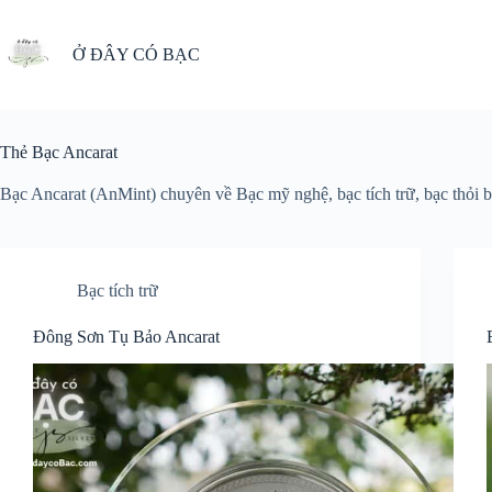
Chuyển
đến
phần
Ở ĐÂY CÓ BẠC
nội
dung
Thẻ
Bạc Ancarat
Bạc Ancarat (AnMint) chuyên về Bạc mỹ nghệ, bạc tích trữ, bạc thỏi 
Bạc tích trữ
Đông Sơn Tụ Bảo Ancarat