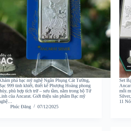
Khám phá bạc mỹ nghệ Ngân Phụng Cát Tường,
Set B
Bạc 999 tinh khiết, thiết kế Phượng Hoàng phong
Ancar
thủy, phù hợp tích trữ – sưu tầm, nằm trong bộ Tứ
mỗi m
Linh của Ancarat. Giới thiệu sản phẩm Bạc mỹ
Silver
nghệ…
11 N
Phúc Đăng
07/12/2025