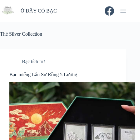
Chuyển
đến
Ở ĐÂY CÓ BẠC
phần
nội
dung
Thẻ
Silver Collection
Bạc tích trữ
Bạc miếng Lân Sư Rồng 5 Lượng