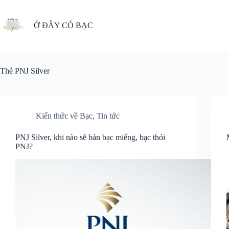
Chuyển
đến
phần
Ở ĐÂY CÓ BẠC
nội
dung
Thẻ
PNJ Silver
Kiến thức về Bạc
,
Tin tức
PNJ Silver, khi nào sẽ bán bạc miếng, bạc thỏi
PNJ?