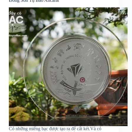
Đông Sơn Tụ Bảo Ancarat
Có những miếng bạc được tạo ra để cất két.Và có