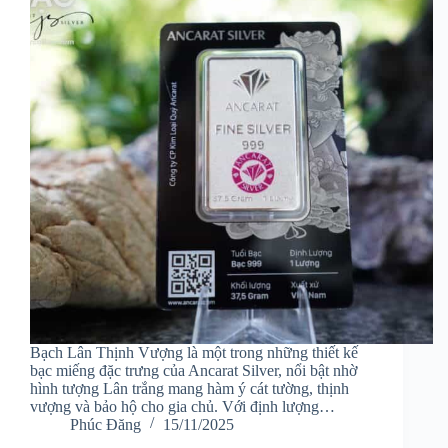
Bạch Lân Thịnh Vượng là một trong những thiết kế
bạc miếng đặc trưng của Ancarat Silver, nổi bật nhờ
hình tượng Lân trắng mang hàm ý cát tường, thịnh
vượng và bảo hộ cho gia chủ. Với định lượng…
Phúc Đăng
15/11/2025