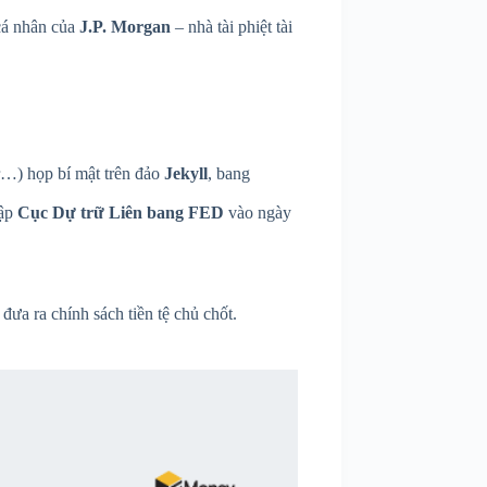
 cá nhân của
J.P. Morgan
– nhà tài phiệt tài
r…) họp bí mật trên đảo
Jekyll
, bang
lập
Cục Dự trữ Liên bang FED
vào ngày
 đưa ra chính sách tiền tệ chủ chốt.