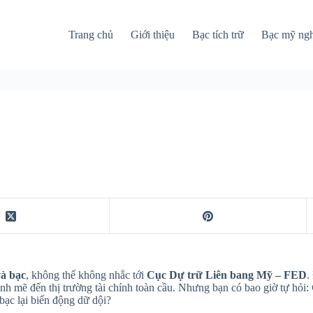
Trang chủ
Giới thiệu
Bạc tích trữ
Bạc mỹ ng
và bạc
, không thể không nhắc tới
Cục Dự trữ Liên bang Mỹ – FED
.
 mạnh mẽ đến thị trường tài chính toàn cầu. Nhưng bạn có bao giờ tự hỏi:
bạc lại biến động dữ dội?