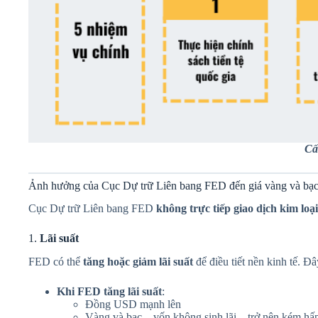
Cấ
Ảnh hưởng của Cục Dự trữ Liên bang FED đến giá vàng và bạ
Cục Dự trữ Liên bang FED
không trực tiếp giao dịch kim loạ
1.
Lãi suất
FED có thể
tăng hoặc giảm lãi suất
để điều tiết nền kinh tế. Đ
Khi FED tăng lãi suất
:
Đồng USD mạnh lên
Vàng và bạc – vốn không sinh lãi – trở nên kém hấ