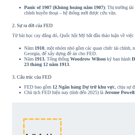
Panic of 1907 (Khủng hoảng năm 1907)
: Thị trường tà
chính huyền thoại – hệ thống mới được cứu vãn.
2. Sự ra đời của FED
Từ bài học cay đắng đó, Quốc hội Mỹ bắt đầu thảo luận về việc
Năm
1910
, một nhóm nhỏ gồm các quan chức tài chính, n
Georgia, để xây dựng đề án cho FED.
Năm
1913
, Tổng thống
Woodrow Wilson
ký ban hành
Đ
23 tháng 12 năm 1913
.
3. Cấu trúc của FED
FED bao gồm
12 Ngân hàng Dự trữ khu vực
, chịu sự 
Chủ tịch FED hiện nay (tính đến 2025) là
Jerome Powell