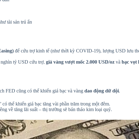
hư tài sản trú ẩn
Easing)
để cứu trợ kinh tế (như thời kỳ COVID-19), lượng USD lưu t
 nghìn tỷ USD cứu trợ,
giá vàng vượt mốc 2.000 USD/oz
và
bạc vọt
ịch FED cũng có thể khiến giá bạc và vàng
dao động dữ dội
.
 có thể khiến giá bạc tăng vài phần trăm trong một đêm.
g về tăng lãi suất – thị trường sẽ bán tháo kim loại quý.