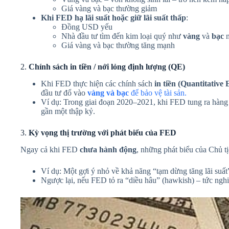
Giá vàng và bạc thường giảm
Khi FED hạ lãi suất hoặc giữ lãi suất thấp
:
Đồng USD yếu
Nhà đầu tư tìm đến kim loại quý như
vàng
và
bạc
n
Giá vàng và bạc thường tăng mạnh
2.
Chính sách in tiền / nới lỏng định lượng (QE)
Khi FED thực hiện các chính sách
in tiền (Quantitative 
đầu tư đổ vào
vàng và bạc
để bảo vệ tài sản.
Ví dụ: Trong giai đoạn 2020–2021, khi FED tung ra hàng
gần một thập kỷ.
3.
Kỳ vọng thị trường với phát biểu của FED
Ngay cả khi FED
chưa hành động
, những phát biểu của Chủ t
Ví dụ: Một gợi ý nhỏ về khả năng “tạm dừng tăng lãi suất”
Ngược lại, nếu FED tỏ ra “diều hâu” (hawkish) – tức nghiên