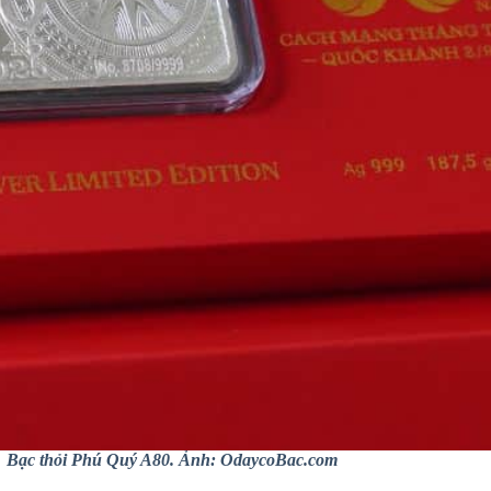
Bạc thỏi Phú Quý A80. Ảnh: OdaycoBac.com