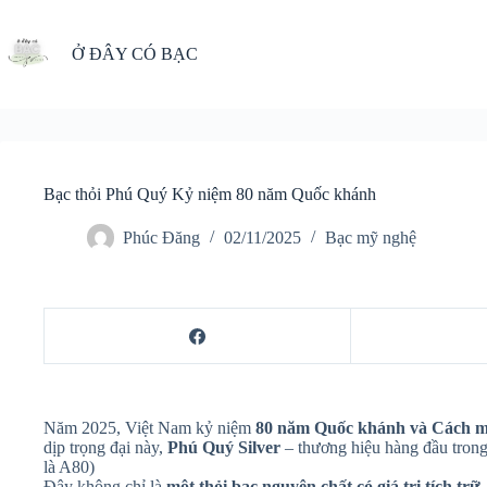
Chuyển
đến
phần
Ở ĐÂY CÓ BẠC
nội
dung
Bạc thỏi Phú Quý Kỷ niệm 80 năm Quốc khánh
Phúc Đăng
02/11/2025
Bạc mỹ nghệ
Năm 2025, Việt Nam kỷ niệm
80 năm Quốc khánh và Cách m
dịp trọng đại này,
Phú Quý Silver
– thương hiệu hàng đầu trong
là A80)
Đây không chỉ là
một thỏi bạc nguyên chất có giá trị tích trữ