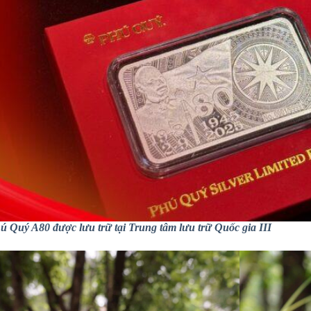
ú Quý A80 được lưu trữ tại Trung tâm lưu trữ Quốc gia III