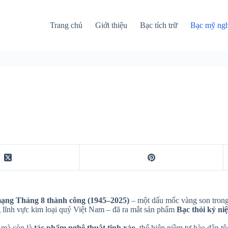
Trang chủ
Giới thiệu
Bạc tích trữ
Bạc mỹ ng
ạng Tháng 8 thành công (1945–2025)
– một dấu mốc vàng son trong
 lĩnh vực kim loại quý Việt Nam – đã ra mắt sản phẩm
Bạc thỏi kỷ n
, mà còn là
tác phẩm nghệ thuật tinh xảo
, thể hiện niềm tự hào dân tộ