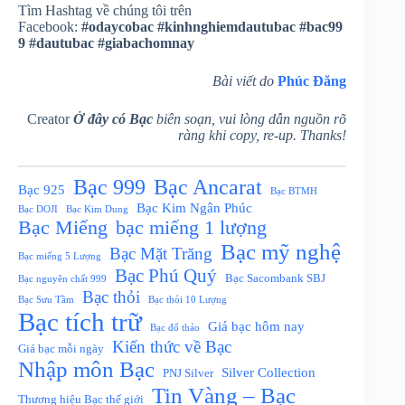
Tìm Hashtag về chúng tôi trên
Facebook:
#odaycobac
#kinhnghiemdautubac
#bac99
9
#dautubac
#giabachomnay
Bài viết do
Phúc Đăng
Creator
Ở đây có Bạc
biên soạn, vui lòng dẫn nguồn rõ
ràng khi copy, re-up. Thanks!
Bạc Ancarat
Bạc 999
Bạc 925
Bạc BTMH
Bạc Kim Ngân Phúc
Bạc DOJI
Bạc Kim Dung
Bạc Miếng
bạc miếng 1 lượng
Bạc mỹ nghệ
Bạc Mặt Trăng
Bạc miếng 5 Lượng
Bạc Phú Quý
Bạc Sacombank SBJ
Bạc nguyên chất 999
Bạc thỏi
Bạc Sưu Tầm
Bạc thỏi 10 Lượng
Bạc tích trữ
Giá bạc hôm nay
Bạc đổ thảo
Kiến thức về Bạc
Giá bạc mỗi ngày
Nhập môn Bạc
Silver Collection
PNJ Silver
Tin Vàng – Bạc
Thương hiệu Bạc thế giới