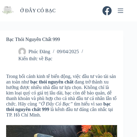
Chuyển
đến
Ở ĐÂY CÓ BẠC
phần
nội
dung
Bạc Thỏi Nguyên Chất 999
Phúc Đăng
09/04/2025
Kiến thức về Bạc
Trong bối cảnh kinh tế biến động, việc đầu tư vào tài sản
an toàn như
bạc thỏi nguyên chất
đang trở thành xu
hướng được nhiều nhà đầu tư lựa chọn. Không chỉ là
kim loại quý có giá trị lâu dài, bạc còn dễ bảo quản, dễ
thanh khoản và phù hợp cho cả nhà đầu tư cá nhân lẫn tổ
chức. Hãy cùng
“Ở Đây Có Bạc”
tìm hiểu vì sao
bạc
thỏi nguyên chất 999
là kênh đầu tư đáng cân nhắc tại
TP. Hồ Chí Minh.