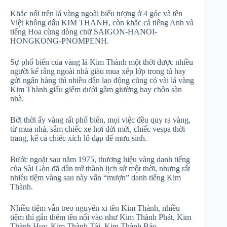
Khắc nổi trên lá vàng ngoài biểu tượng ở 4 góc và tên
Việt không dấu KIM THANH, còn khắc cả tiếng Anh và
tiếng Hoa cùng dòng chữ
SAIGON-HANOI-
HONGKONG-PNOMPENH.
Sự phổ biến của vàng lá Kim Thành một thời được nhiều
người kể rằng ngoài nhà giàu mua xếp lớp trong tủ hay
gửi ngân hàng thì nhiều dân lao động cũng có vài lá vàng
Kim Thành giấu giếm dưới gầm giường hay chôn sàn
nhà.
Bởi thời ấy vàng rất phổ biến, mọi việc đều quy ra vàng,
từ mua nhà, sắm chiếc xe hơi đời mới, chiếc vespa thời
trang, kể cả chiếc xích lô đạp để mưu sinh.
Bước ngoặt sau năm 1975, thương hiệu vàng danh tiếng
của Sài Gòn đã dần trở thành lịch sử một thời, nhưng rất
nhiều tiệm vàng sau này vẫn “mượn” danh tiếng Kim
Thành.
Nhiều tiệm vẫn treo nguyên xi tên Kim Thành, nhiều
tiệm thì gắn thêm tên nối vào như Kim Thành Phát, Kim
Thành Huy, Kim Thành Tài, Kim Thành Bảo…