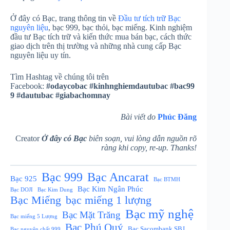
Ở đây có Bạc, trang thông tin về
Đầu tư tích trữ Bạc
nguyên liệu
, bạc 999, bạc thỏi, bạc miếng. Kinh nghiệm
đầu tư Bạc tích trữ và kiến thức mua bán bạc, cách thức
giao dịch trên thị trường và những nhà cung cấp Bạc
nguyên liệu uy tín.
Tìm Hashtag về chúng tôi trên
Facebook:
#odaycobac
#kinhnghiemdautubac
#bac99
9
#dautubac
#giabachomnay
Bài viết do
Phúc Đăng
Creator
Ở đây có Bạc
biên soạn, vui lòng dẫn nguồn rõ
ràng khi copy, re-up. Thanks!
Bạc Ancarat
Bạc 999
Bạc 925
Bạc BTMH
Bạc Kim Ngân Phúc
Bạc DOJI
Bạc Kim Dung
Bạc Miếng
bạc miếng 1 lượng
Bạc mỹ nghệ
Bạc Mặt Trăng
Bạc miếng 5 Lượng
Bạc Phú Quý
Bạc Sacombank SBJ
Bạc nguyên chất 999