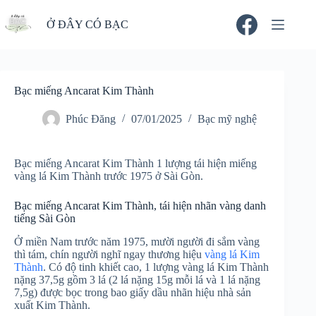
Chuyển
đến
Ở ĐÂY CÓ BẠC
phần
nội
dung
Bạc miếng Ancarat Kim Thành
Phúc Đăng
07/01/2025
Bạc mỹ nghệ
Bạc miếng Ancarat Kim Thành 1 lượng tái hiện miếng
vàng lá Kim Thành trước 1975 ở Sài Gòn.
Bạc miếng Ancarat Kim Thành, tái hiện nhãn vàng danh
tiếng Sài Gòn
Ở miền Nam trước năm 1975, mười người đi sắm vàng
thì tám, chín người nghĩ ngay thương hiệu
vàng lá Kim
Thành
. Có độ tinh khiết cao, 1 lượng vàng lá Kim Thành
nặng 37,5g gồm 3 lá (2 lá nặng 15g mỗi lá và 1 lá nặng
7,5g) được bọc trong bao giấy dầu nhãn hiệu nhà sản
xuất Kim Thành.