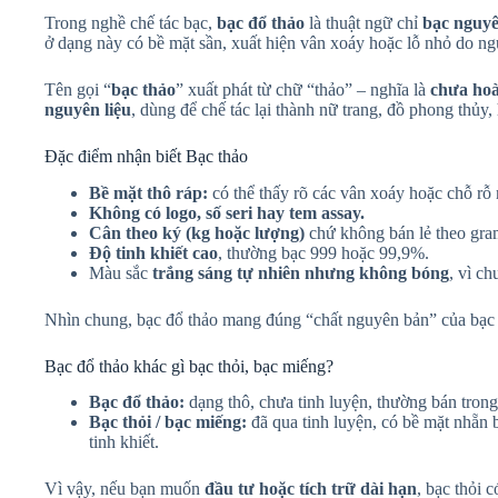
Trong nghề chế tác bạc,
bạc đổ thảo
là thuật ngữ chỉ
bạc nguyê
ở dạng này có bề mặt sần, xuất hiện vân xoáy hoặc lỗ nhỏ do n
Tên gọi “
bạc thảo
” xuất phát từ chữ “thảo” – nghĩa là
chưa hoà
nguyên liệu
, dùng để chế tác lại thành nữ trang, đồ phong thủy
Đặc điểm nhận biết Bạc thảo
Bề mặt thô ráp:
có thể thấy rõ các vân xoáy hoặc chỗ rỗ 
Không có logo, số seri hay tem assay.
Cân theo ký (kg hoặc lượng)
chứ không bán lẻ theo gra
Độ tinh khiết cao
, thường bạc 999 hoặc 99,9%.
Màu sắc
trắng sáng tự nhiên nhưng không bóng
, vì c
Nhìn chung, bạc đổ thảo mang đúng “chất nguyên bản” của bạc th
Bạc đổ thảo khác gì bạc thỏi, bạc miếng?
Bạc đổ thảo:
dạng thô, chưa tinh luyện, thường bán tron
Bạc thỏi / bạc miếng:
đã qua tinh luyện, có bề mặt nhẵn
tinh khiết.
Vì vậy, nếu bạn muốn
đầu tư hoặc tích trữ dài hạn
, bạc thỏi