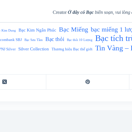
Creator
Ở đây có Bạc
biên soạn, vui lòng 
Bạc Miếng
bạc miếng 1 lư
Bạc Kim Ngân Phúc
c Kim Dung
Bạc tích t
Bạc thỏi
acombank SBJ
Bạc Sưu Tầm
Bạc thỏi 10 Lượng
Tin Vàng – 
Silver Collection
PNJ Silver
Thương hiệu Bạc thế giới