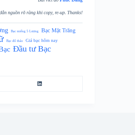
dẫn nguồn rõ ràng khi copy, re-up. Thanks!
ợng
Bạc Mặt Trăng
Bạc miếng 5 Lượng
rữ
Giá bạc hôm nay
Bạc đổ thảo
Đầu tư Bạc
Bạc