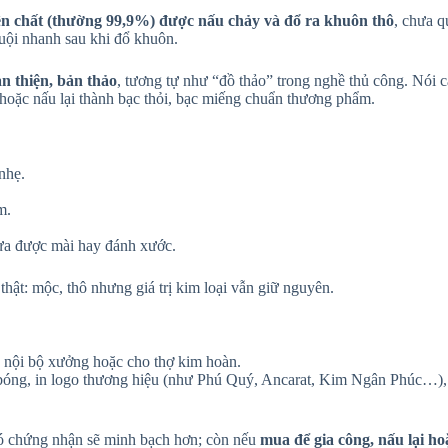
n chất (thường 99,9%) được nấu chảy và đổ ra khuôn thô
, chưa q
guội nhanh sau khi đổ khuôn.
n thiện, bản thảo
, tương tự như “đồ thảo” trong nghề thủ công. Nói 
, hoặc nấu lại thành bạc thỏi, bạc miếng chuẩn thương phẩm.
nhẹ.
m.
hưa được mài hay đánh xước.
ật: mộc, thô nhưng giá trị kim loại vẫn giữ nguyên.
g nội bộ xưởng hoặc cho thợ kim hoàn.
 bóng, in logo thương hiệu (như Phú Quý, Ancarat, Kim Ngân Phúc…),
 có chứng nhận sẽ minh bạch hơn; còn nếu
mua để gia công, nấu lại ho