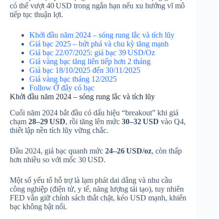
có thể vượt 40 USD trong ngắn hạn nếu xu hướng vĩ mô
tiếp tục thuận lợi.
Khởi đầu năm 2024 – sóng rung lắc và tích lũy
Giá bạc 2025 – bứt phá và chu kỳ tăng mạnh
Giá bạc 22/07/2025: giá bạc 39 USD/Oz
Giá vàng bạc tăng liên tiếp hơn 2 tháng
Giá bạc 18/10/2025 đến 30/11/2025
Giá vàng bạc tháng 12/2025
Follow Ở đây có bạc
Khởi đầu năm 2024 – sóng rung lắc và tích lũy
Cuối năm 2024 bắt đầu có dấu hiệu “breakout” khi giá
chạm
28–29 USD
, rồi tăng lên mức
30–32 USD
vào Q4,
thiết lập nền tích lũy vững chắc.
Đầu 2024, giá bạc quanh mức
24–26 USD/oz
, còn thấp
hơn nhiều so với mốc 30 USD.
Một số yếu tố hỗ trợ là lạm phát dai dẳng và nhu cầu
công nghiệp (điện tử, y tế, năng lượng tái tạo), tuy nhiên
FED vẫn giữ chính sách thắt chặt, kéo USD mạnh, khiến
bạc không bật nổi.