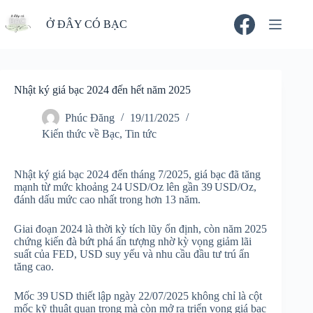
Chuyển
đến
Ở ĐÂY CÓ BẠC
phần
nội
dung
Nhật ký giá bạc 2024 đến hết năm 2025
Phúc Đăng
19/11/2025
Kiến thức về Bạc
,
Tin tức
Nhật ký giá bạc 2024 đến tháng 7/2025, giá bạc đã tăng
mạnh từ mức khoảng 24 USD/Oz lên gần 39 USD/Oz,
đánh dấu mức cao nhất trong hơn 13 năm.
Giai đoạn 2024 là thời kỳ tích lũy ổn định, còn năm 2025
chứng kiến đà bứt phá ấn tượng nhờ kỳ vọng giảm lãi
suất của FED, USD suy yếu và nhu cầu đầu tư trú ẩn
tăng cao.
Mốc 39 USD thiết lập ngày 22/07/2025 không chỉ là cột
mốc kỹ thuật quan trọng mà còn mở ra triển vọng giá bạc