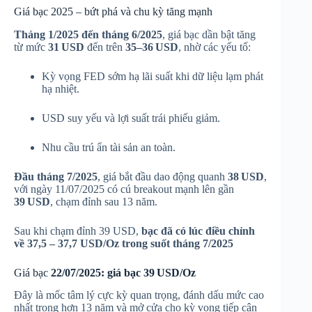
Giá bạc 2025 – bứt phá và chu kỳ tăng mạnh
Tháng 1/2025 đến tháng 6/2025
, giá bạc dần bật tăng
từ mức
31 USD
đến trên
35–36 USD
, nhờ các yếu tố:
Kỳ vọng FED sớm hạ lãi suất khi dữ liệu lạm phát
hạ nhiệt.
USD suy yếu và lợi suất trái phiếu giảm.
Nhu cầu trú ẩn tài sản an toàn.
Đầu tháng 7/2025
, giá bắt đầu dao động quanh
38 USD
,
với ngày 11/07/2025 có cú breakout mạnh lên gần
39 USD
, chạm đỉnh sau 13 năm.
Sau khi chạm đỉnh 39 USD,
bạc đã có lúc điều chỉnh
về 37,5 – 37,7 USD/Oz trong suốt tháng 7/2025
Giá bạc
22/07/2025: giá bạc 39 USD/Oz
Đây là mốc tâm lý cực kỳ quan trọng, đánh dấu mức cao
nhất trong hơn 13 năm và mở cửa cho kỳ vọng tiếp cận