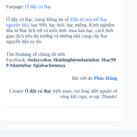
Fanpage:
Ở đây có Bạc
Ở đây có Bạc, trang thông tin về
Đầu tư tích trữ Bạc
nguyên liệu
, bạc 999, bạc thỏi, bạc miếng. Kinh nghiệm
đầu tư Bạc tích trữ và kiến thức mua bán bạc, cách thức
giao dịch trên thị trường và những nhà cung cấp Bạc
nguyên liệu uy tín.
Tìm Hashtag về chúng tôi trên
Facebook:
#odaycobac
#kinhnghiemdautubac
#bac99
9
#dautubac
#giabachomnay
Bài viết do
Phúc Đăng
Creator
Ở đây có Bạc
biên soạn, vui lòng dẫn nguồn rõ
ràng khi copy, re-up. Thanks!